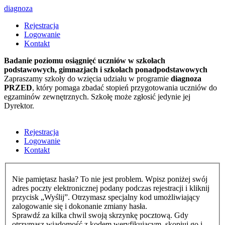
diagnoza
Rejestracja
Logowanie
Kontakt
Badanie poziomu osiągnięć uczniów w szkołach
podstawowych,
gimnazjach
i szkołach ponadpodstawowych
Zapraszamy szkoły do wzięcia udziału w programie
diagnoza
PRZED
, który pomaga zbadać stopień przygotowania uczniów do
egzaminów zewnętrznych. Szkołę może zgłosić jedynie jej
Dyrektor.
Rejestracja
Logowanie
Kontakt
Nie pamiętasz hasła? To nie jest problem. Wpisz poniżej swój
adres poczty elektronicznej podany podczas rejestracji i kliknij
przycisk „Wyślij”. Otrzymasz specjalny kod umożliwiający
zalogowanie się i dokonanie zmiany hasła.
Sprawdź za kilka chwil swoją skrzynkę pocztową. Gdy
otrzymasz wiadomość z kodem weryfikującym, skopiuj go i